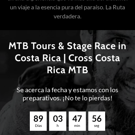
un viaje a la esencia pura del paraíso. La Ruta
verdadera.
MTB Tours & Stage Race in
Costa Rica | Cross Costa
Rica MTB
Se acerca la fecha y estamos con los
preparativos. ¡No te lo pierdas!
8
9
0
3
4
7
5
5
Días
h
min
seg